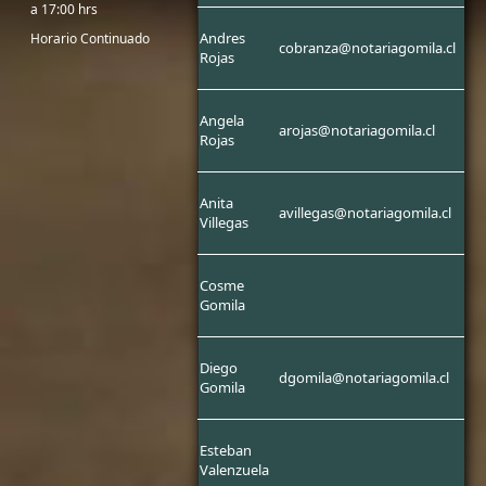
a 17:00 hrs
Andres
Horario Continuado
cobranza@notariagomila.cl
Rojas
Angela
arojas@notariagomila.cl
Rojas
Anita
avillegas@notariagomila.cl
Villegas
Cosme
Gomila
Diego
dgomila@notariagomila.cl
Gomila
Esteban
Valenzuela