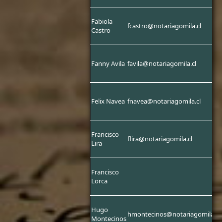
Fabiola
fcastro@notariagomila.cl
Castro
Fanny Avila
favila@notariagomila.cl
Felix Navea
fnavea@notariagomila.cl
Francisco
flira@notariagomila.cl
Lira
Francisco
Lorca
Hugo
hmontecinos@notariagomila.cl
Montecinos