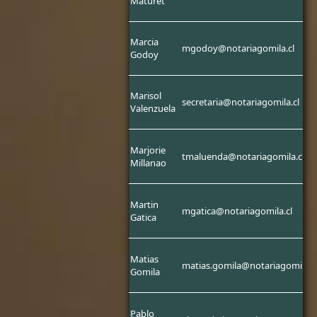
Maturet
Marcia
mgodoy@notariagomila.cl
Godoy
Marisol
secretaria@notariagomila.cl
Valenzuela
Marjorie
tmaluenda@notariagomila.cl
Millanao
Martin
mgatica@notariagomila.cl
Gatica
Matias
matias.gomila@notariagomila.c
Gomila
Pablo