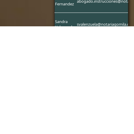
abogado.instrucciones@notaria
Fernandez
Sandra
svalenzuela@notariagomila.cl
Valenzuela
Sylvia
slopez@notariagomila.cl
Lopez
Teresa
teresam@notariagomila.cl
Maluenda
Teresa
tparraguez@notariagomila.cl
Parraguez