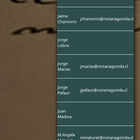
Jaime
jchamorro@notariagomila.cl
Chamorro
Jorge
Lobos
Jorge
jmacias@notariagomila.cl
Macias
Jorge
jpefaur@notariagomila.cl
Pefaur
Juan
Medina
M.Angela
mmaturet@notariagomila.cl